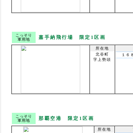
こっそり
嘉手納飛行場 限定1区画
軍用地
所在地
北谷町
１６
字上勢頭
こっそり
那覇空港 限定1区画
軍用地
所在地