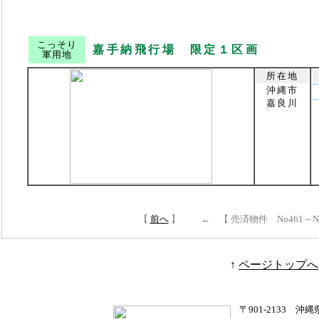
こっそり
嘉手納飛行場 限定１区画
軍用地
所在地
沖縄市
嘉良川
【
前へ
】 ← 【 売済物件 No461～No
↑
ページトップへ
〒901-2133 沖