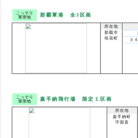
こっそり
那覇軍港 全3区画
軍用地
所在地
那覇市
垣花町
３
こっそり
嘉手納飛行場 限定１区画
軍用地
所在地
嘉手納町
字国直