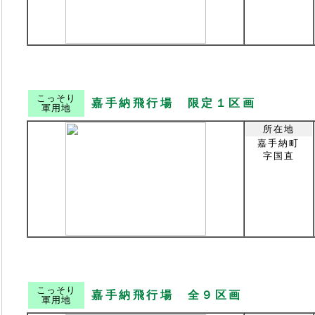
こっそり
嘉手納飛行場 限定１区画
軍用地
所在地
嘉手納町
字国直
こっそり
嘉手納飛行場 全９区画
軍用地