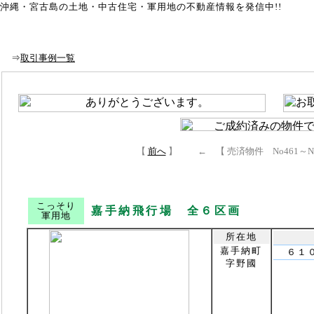
沖縄・宮古島の土地・中古住宅・軍用地の不動産情報を発信中!!
Top
｜
本島Top
｜
宮古島Top
｜
買取り相談
｜
取引事例
知らなきゃ損!損!
｜
初めて土地を買う方へ
｜
土地を安く買う方
⇒
取引事例一覧
【
前へ
】 ← 【 売済物件 No461～No
こっそり
嘉手納飛行場 全６区画
軍用地
所在地
嘉手納町
６１
字野國