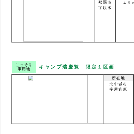
那覇市
４９
字鏡水
こっそり
キャンプ瑞慶覧 限定１区画
軍用地
所在地
北中城村
字屋宜原