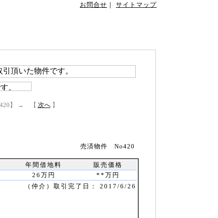
お問合せ
｜
サイトマップ
｜
お客様の笑顔
｜
会社案内
｜
スタッフ紹介
法
｜
(軍用地)取引の流れ
｜
(宅地)取引の流れ
420】 → 【
次へ
】
売済物件 No420
年間借地料
販売価格
26万円
**万円
（仲介）取引完了日： 2017/6/26