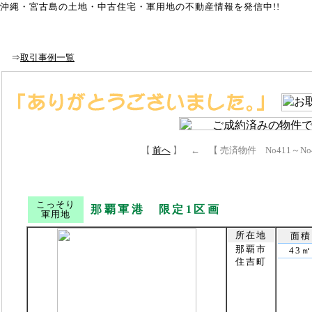
沖縄・宮古島の土地・中古住宅・軍用地の不動産情報を発信中!!
Top
｜
本島Top
｜
宮古島Top
｜
買取り相談
｜
取引事例
知らなきゃ損!損!
｜
初めて土地を買う方へ
｜
土地を安く買う方
⇒
取引事例一覧
【
前へ
】 ← 【 売済物件 No411～No
こっそり
那覇軍港 限定1区画
軍用地
所在地
面積
那覇市
43㎡
住吉町