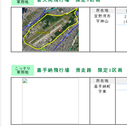
軍用地
所在地
宜野湾市
字神山
（
こっそり
嘉手納飛行場 滑走路 限定1区画
軍用地
所在地
嘉手納町
字東