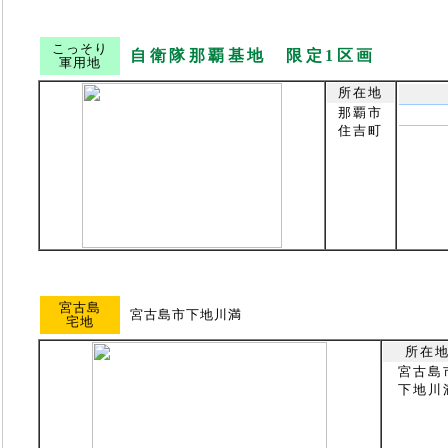
こっそり
自衛隊那覇基地 限定1区画
軍用地
所在地
那覇市
住吉町
宮古島
宮古島市下地川満
宅地
所在
宮古島
下地川