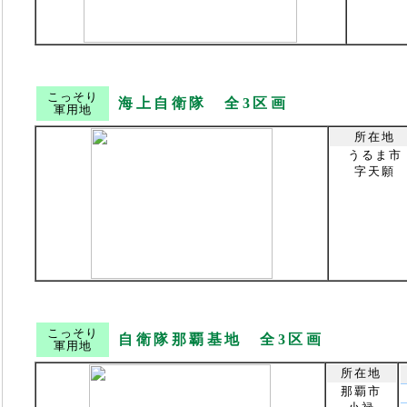
こっそり
海上自衛隊 全3区画
軍用地
所在地
うるま市
字天願
こっそり
自衛隊那覇基地 全3区画
軍用地
所在地
那覇市