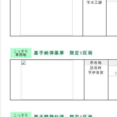
字大工廻
こっそり
嘉手納弾薬庫 限定1区画
軍用地
所在地
読谷村
字伊良皆
（
こっそり
普天間飛行場 限定1区画