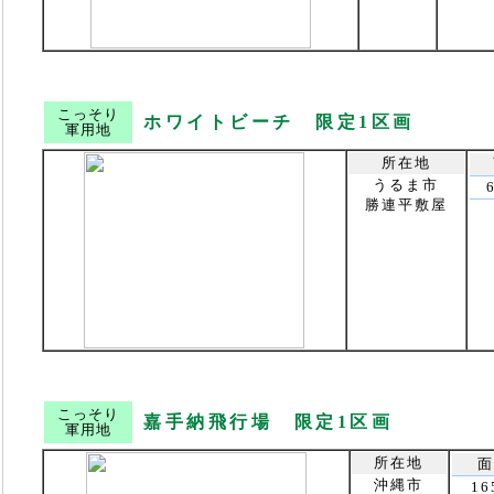
こっそり
ホワイトビーチ 限定1区画
軍用地
所在地
うるま市
勝連平敷屋
こっそり
嘉手納飛行場 限定1区画
軍用地
所在地
面
沖縄市
16