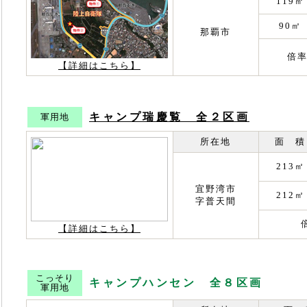
119㎡
90㎡
那覇市
倍率
【詳細はこちら】
キャンプ瑞慶覧 全２区画
軍用地
所在地
面 積
213㎡
宜野湾市
212㎡
字普天間
【詳細はこちら】
こっそり
キャンプハンセン 全８区画
軍用地