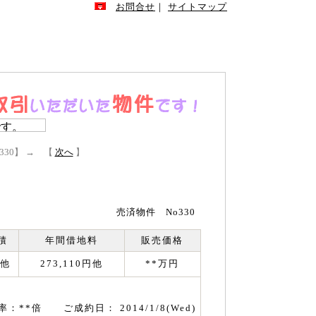
お問合せ
｜
サイトマップ
｜
お客様の笑顔
｜
会社案内
｜
スタッフ紹介
法
｜
(軍用地)取引の流れ
｜
(宅地)取引の流れ
330】 → 【
次へ
】
売済物件 No330
積
年間借地料
販売価格
 他
273,110円他
**万円
率：**倍 ご成約日： 2014/1/8(Wed)