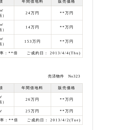
積
年間借地料
販売価格
9㎡
24万円
**万円
画）
1㎡
14万円
**万円
画）
1㎡
153万円
**万円
画）
率：**倍 ご成約日： 2013/4/4(Thu)
売済物件 No323
積
年間借地料
販売価格
㎡
26万円
**万円
画）
㎡
25万円
**万円
率：**倍 ご成約日： 2013/4/2(Tue)