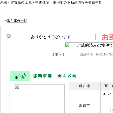
沖縄・宮古島の土地・中古住宅・軍用地の不動産情報を発信中!!
Top
｜
本島Top
｜
宮古島Top
｜
買取り相談
｜
取引事例
知らなきゃ損!損!
｜
初めて土地を買う方へ
｜
土地を安く買う方
⇒
取引事例一覧
【
前へ
】 ← 【 売済物件 No321～No
こっそり
那覇軍港 全４区画
軍用地
所在地
面 
45㎡
那覇市
倍