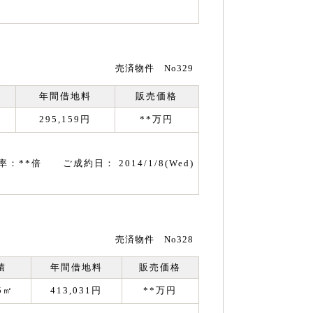
売済物件 No329
年間借地料
販売価格
295,159円
**万円
率：**倍 ご成約日： 2014/1/8(Wed)
売済物件 No328
積
年間借地料
販売価格
75㎡
413,031円
**万円