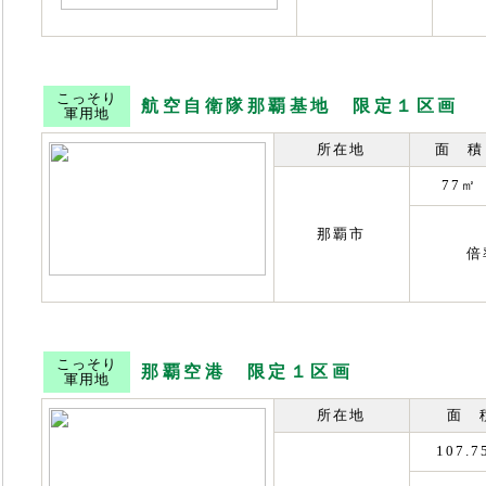
こっそり
航空自衛隊那覇基地 限定１区画
軍用地
所在地
面 積
77㎡
那覇市
倍
こっそり
那覇空港 限定１区画
軍用地
所在地
面 
107.