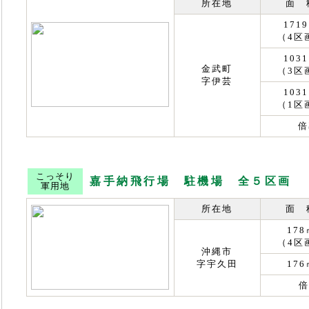
所在地
面 
171
（4区
103
金武町
（3区
字伊芸
103
（1区
倍
こっそり
嘉手納飛行場 駐機場 全５区画
軍用地
所在地
面 
178
（4区
沖縄市
字宇久田
176
倍