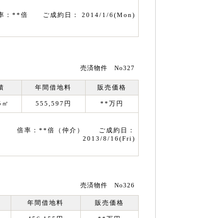
率：**倍 ご成約日： 2014/1/6(Mon)
売済物件 No327
積
年間借地料
販売価格
95㎡
555,597円
**万円
倍率：**倍（仲介） ご成約日：
2013/8/16(Fri)
売済物件 No326
年間借地料
販売価格