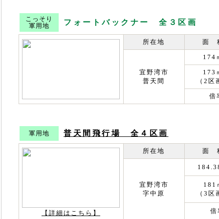
こっそり
フォートバックナー 全３区画
軍用地
所在地
面 
174
宜野湾市
173
普天間
（2区
倍
普天間飛行場 全４区画
軍用地
所在地
面 
184.
宜野湾市
181
字中原
（3区
倍
【詳細はこちら】