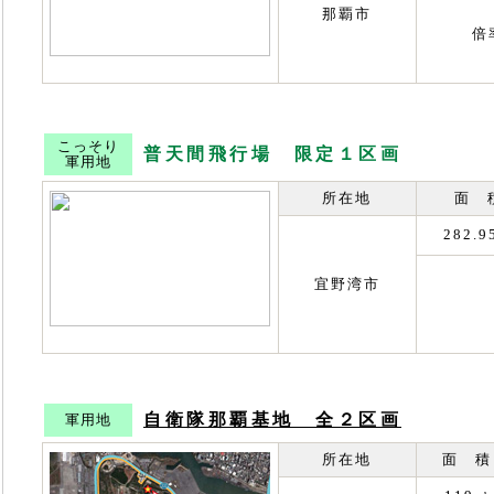
那覇市
倍
こっそり
普天間飛行場 限定１区画
軍用地
所在地
面 
282.
宜野湾市
自衛隊那覇基地 全２区画
軍用地
所在地
面 積