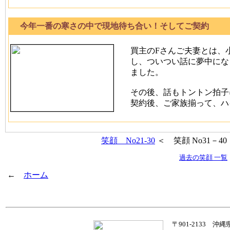
今年一番の寒さの中で現地待ち合い！そしてご契約
買主のFさんご夫妻とは、
し、ついつい話に夢中にな
ました。
その後、話もトントン拍子
契約後、ご家族揃って、ハ
笑顔 No21-30
＜ 笑顔 No31－
過去の笑顔 一覧
←
ホーム
〒901-2133 沖縄