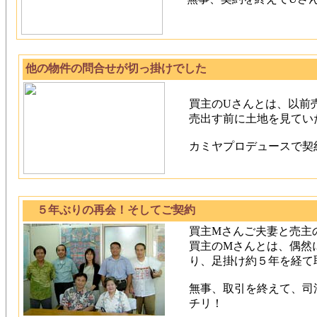
他の物件の問合せが切っ掛けでした
買主のUさんとは、以前
売出す前に土地を見てい
カミヤプロデュースで契
５年ぶりの再会！そしてご契約
買主Mさんご夫妻と売主
買主のMさんとは、偶然
り、足掛け約５年を経て
無事、取引を終えて、司
チリ！